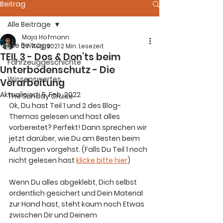
Beitrag
Alle Beiträge
Maja Hofmann
Alle Beiträge
27. Aug. 2021
2 Min. Lesezeit
TEIL 3 - Dos & Don'ts beim
Fahrzeuggeschichte
Unterbodenschutz - Die
Wissenswertes
Verarbeitung
Aktualisiert:
5. Feb. 2022
The Sunday Cruise
Ok, Du hast Teil 1 und 2 des Blog-
Themas gelesen und hast alles 
vorbereitet? Perfekt! Dann sprechen wir 
jetzt darüber, wie Du am Besten beim 
Auftragen vorgehst. (Falls Du Teil 1 noch 
nicht gelesen hast 
klicke bitte hier
)
Wenn Du alles abgeklebt, Dich selbst 
ordentlich gesichert und Dein Material 
zur Hand hast, steht kaum noch Etwas 
zwischen Dir und Deinem 