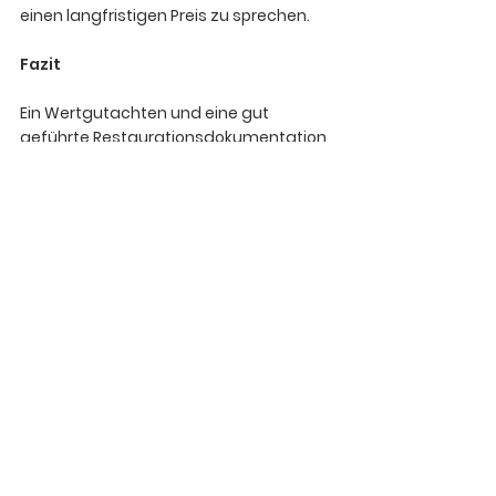
einen langfristigen Preis zu sprechen.
Fazit
Ein Wertgutachten und eine gut 
geführte Restaurationsdokumentation 
sind Gold wert, wenn es um die 
Sicherung des Werts deines US-Cars 
geht. Es mag im ersten Moment ein 
wenig aufwendig erscheinen, aber der 
langfristige Nutzen überwiegt definitiv. 
Ob für die Versicherung, einen 
möglichen Verkauf oder einfach nur zur 
eigenen Freude – du wirst nicht 
bereuen, diese Dokumente in der 
Schublade zu haben!
Wissenswertes