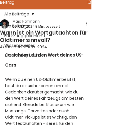
Beitrag
Alle Beiträge
Maja Hofmann
Alle Beiträge
29. Okt. 2024
3 Min. Lesezeit
Wann ist ein Wertgutachten für
Fahrzeuggeschichte
Oldtimer sinnvoll?
Wissenswertes
Aktualisiert:
11. Nov. 2024
So sicherst du den Wert deines US-
The Sunday Cruise
Cars
Wenn du einen US-Oldtimer besitzt, 
hast du dir sicher schon einmal 
Gedanken darüber gemacht, wie du 
den Wert deines Fahrzeugs am besten 
sicherst. Gerade bei Klassikern wie 
Mustangs, Corvettes oder auch 
Oldtimer-Pickups ist es wichtig, den 
Wert festzuhalten – sei es für den 