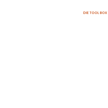
START
Own Your Classic
SHOP
DIE TOOL BOX