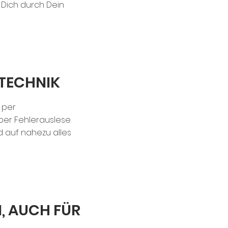
 Dich durch Dein
ETECHNIK
 per
ber Fehlerauslese
d auf nahezu alles
N, AUCH FÜR