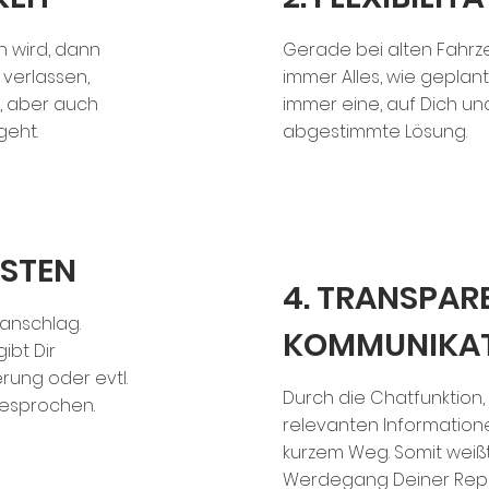
 wird, dann
Gerade bei alten Fahrze
 verlassen,
immer Alles, wie geplan
, aber auch
immer eine, auf Dich un
eht.
abgestimmte Lösung.
OSTEN
4. TRANSPAR
ranschlag.
KOMMUNIKA
ibt Dir
rung oder evtl.
Durch die Chatfunktion, 
besprochen.
relevanten Informatione
kurzem Weg. Somit weißt
Werdegang Deiner Repar