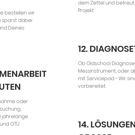
dem Zettel und betreut
Projekt.
le bestellen wir
Du sparst dabei
and Deines
12. DIAGNOS
Ob Oldschool Diagnose
Messinstrument, oder a
MMENARBEIT
mit Servicepad - Wir sin
TUTEN
vorbereitet.
bnahme oder
rsuchung.
d jahrelange
14. LÖSUNGE
 und GTÜ