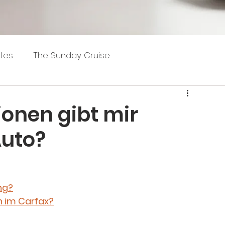
tes
The Sunday Cruise
onen gibt mir
Auto?
ng
?
 im Carfax?