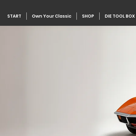
START
Own Your Classic
SHOP
DIE TOOL BOX