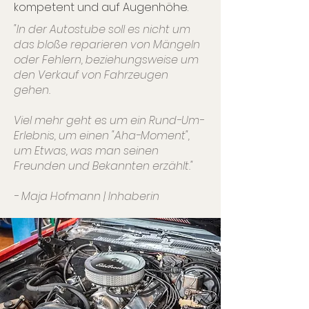
kompetent und auf Augenhöhe.
"In der Autostube soll es nicht um
das bloße reparieren von Mängeln
oder Fehlern, beziehungsweise um
den Verkauf von Fahrzeugen
gehen.
Viel mehr geht es um ein Rund-Um-
Erlebnis, um einen "Aha-Moment",
um Etwas, was man seinen
Freunden und Bekannten erzählt."
- Maja Hofmann | Inhaberin