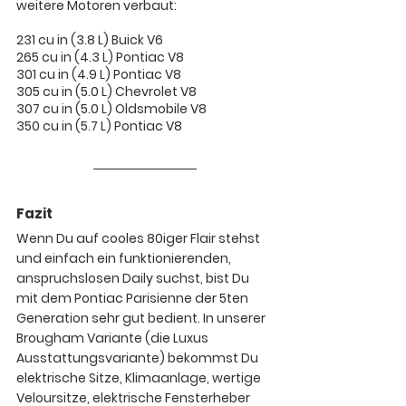
weitere Motoren verbaut:
231 cu in (3.8 L) Buick V6
265 cu in (4.3 L) Pontiac V8
301 cu in (4.9 L) Pontiac V8
305 cu in (5.0 L) Chevrolet V8
307 cu in (5.0 L) Oldsmobile V8
350 cu in (5.7 L) Pontiac V8
Fazit
Wenn Du auf cooles 80iger Flair stehst 
und einfach ein funktionierenden, 
anspruchslosen Daily suchst, bist Du 
mit dem Pontiac Parisienne der 5ten 
Generation sehr gut bedient. In unserer 
Brougham Variante (die Luxus 
Ausstattungsvariante) bekommst Du 
elektrische Sitze, Klimaanlage, wertige 
Veloursitze, elektrische Fensterheber 