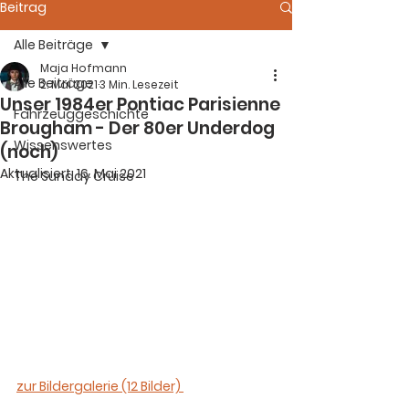
Beitrag
Alle Beiträge
Maja Hofmann
Alle Beiträge
2. Mai 2021
3 Min. Lesezeit
Unser 1984er Pontiac Parisienne
Fahrzeuggeschichte
Brougham - Der 80er Underdog
Wissenswertes
(noch)
Aktualisiert:
16. Mai 2021
The Sunday Cruise
zur Bildergalerie (12 Bilder) 