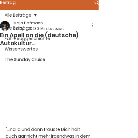
Beitrag
Alle Beiträge
Maja Hofmann
Alle Beiträge
23. Apr. 2023
3 Min. Lesezeit
Ein Apell an die (deutsche)
Fahrzeuggeschichte
Autokultur...
Wissenswertes
The Sunday Cruise
"...na ja und dann trauste Dich halt 
auch gar nicht mehr irgendwas in dem 