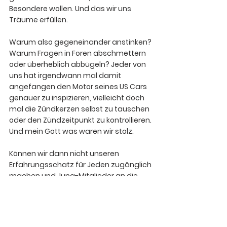
Besondere wollen. Und das wir uns 
Träume erfüllen. 
Warum also gegeneinander anstinken? 
Warum Fragen in Foren abschmettern 
oder überheblich abbügeln? Jeder von 
uns hat irgendwann mal damit 
angefangen den Motor seines US Cars 
genauer zu inspizieren, vielleicht doch 
mal die Zündkerzen selbst zu tauschen 
oder den Zündzeitpunkt zu kontrollieren. 
Und mein Gott was waren wir stolz.
Können wir dann nicht unseren 
Erfahrungsschatz für Jeden zugänglich 
machen und Jung-Mitglieder an die 
(ölverschmierte) Hand nehmen? 
Können wir nicht einfach gönnen und 
dem Anderen seine Freude lassen?