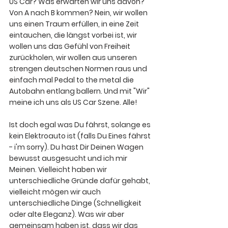
US Car? Was erwarten wir uns davon? 
Von A nach B kommen? Nein, wir wollen 
uns einen Traum erfüllen, in eine Zeit 
eintauchen, die längst vorbei ist, wir 
wollen uns das Gefühl von Freiheit 
zurückholen, wir wollen aus unseren 
strengen deutschen Normen raus und 
einfach mal Pedal to the metal die 
Autobahn entlang ballern. Und mit "Wir" 
meine ich uns als US Car Szene. Alle!
Ist doch egal was Du fährst, solange es 
kein Elektroauto ist (falls Du Eines fährst 
- i'm sorry). Du hast Dir Deinen Wagen 
bewusst ausgesucht und ich mir 
Meinen. Vielleicht haben wir 
unterschiedliche Gründe dafür gehabt, 
vielleicht mögen wir auch 
unterschiedliche Dinge (Schnelligkeit 
oder alte Eleganz). 
Was wir aber 
gemeinsam haben ist, dass wir das 