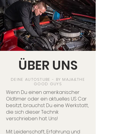
ÜBER UNS
DEINE AUTOSTUBE - BY MAJA&THE
GOOD GUYS
Wenn Du einen amerikanischer
Oldtimer oder ein aktuelles US Car
besitzt, brauchst Du eine Werkstatt,
die sich dieser Technik
verschrieben hat. Uns!
Mit Leidenschaft, Erfahrung und