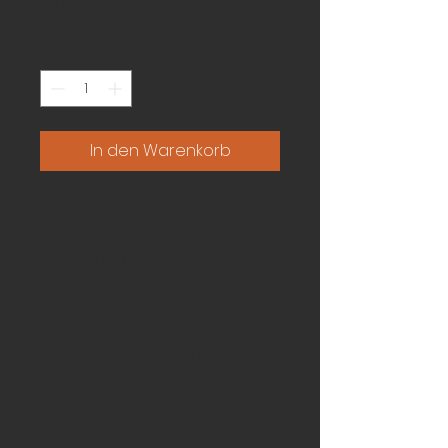
Preis
29,90 €
Anzahl
*
In den Warenkorb
MEVOTECH 
GK80096 
Spezifikatio
nen
Höhe
2.45 Zoll
Innendurch
1.25 Zoll
messer