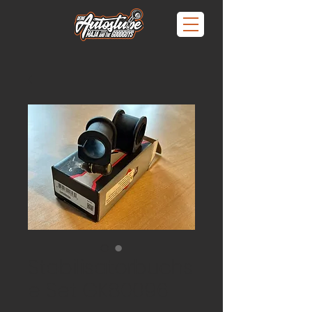
Stabilisatorbuchs
e Set GK80096