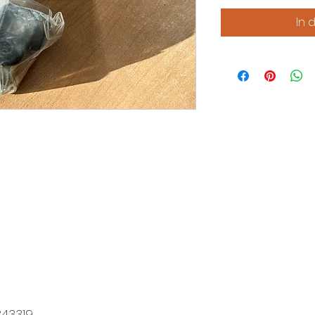
In 
43319