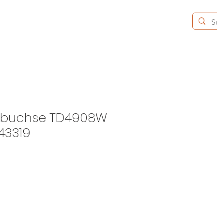
KONTAKT
VERANSTALTUNGEN
Mehr
rbuchse TD4908W
43319