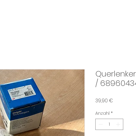
START
Own Your Classic
SHOP
DIE TOOL BOX
Querlenke
/ 6896043
Preis
39,90 €
Anzahl
*