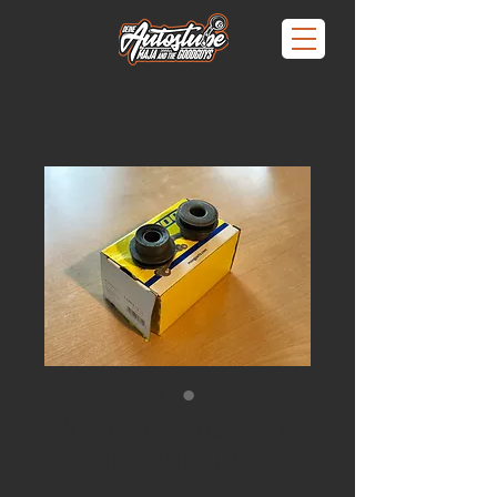
Querlenkerbuchs
e Set K200921