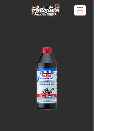
(GL5) LS SAE
85W-90