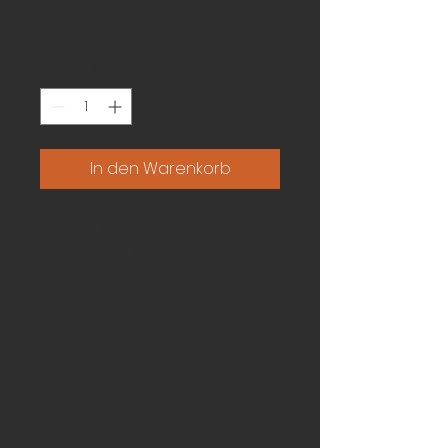
Preis
13,90 €
Anzahl
*
In den Warenkorb
Mineralisches 
Hypoidgetriebeöl. Für 
Fahrzeuge mit bewährter 
Getriebetechnologie. 
Gewährleistet selbst bei 
schwersten 
Betriebsbedingungen und 
großen 
Temperaturschwankungen 