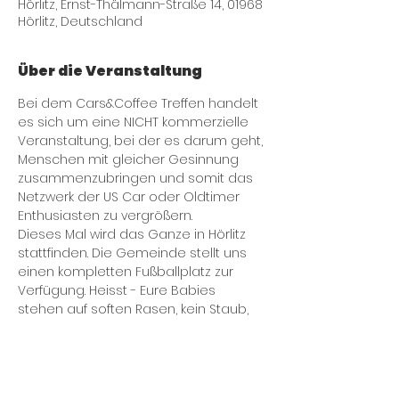
Hörlitz, Ernst-Thälmann-Straße 14, 01968
Hörlitz, Deutschland
Über die Veranstaltung
Bei dem Cars&Coffee Treffen handelt 
es sich um eine NICHT kommerzielle 
Veranstaltung, bei der es darum geht, 
Menschen mit gleicher Gesinnung 
zusammenzubringen und somit das 
Netzwerk der US Car oder Oldtimer 
Enthusiasten zu vergrößern.
Dieses Mal wird das Ganze in Hörlitz 
stattfinden. Die Gemeinde stellt uns 
einen kompletten Fußballplatz zur 
Verfügung. Heisst - Eure Babies 
stehen auf soften Rasen, kein Staub, 
kein Dreck, nur schöner Rasen. Das 
heisst auch, bringt Eure Decken und 
Stühle mit, denn es bleibt neben den 
ganzen Fahrzeugen auch noch 