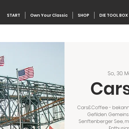
START
Own Your Classic
SHOP
DIE TOOL BOX
So., 30. M
Car
Cars&Coffee - bekannt
Gefilden. Gemeinsa
Senftenberger See, m
Enthusi