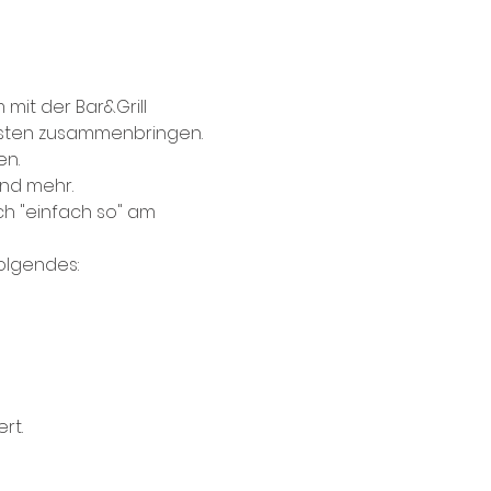
mit der Bar&Grill 
asten zusammenbringen. 
en.
und mehr. 
ch "einfach so" am 
olgendes:
rt.