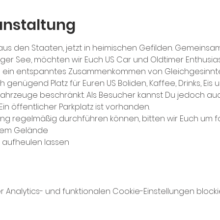
anstaltung
s den Staaten, jetzt in heimischen Gefilden. Gemeinsam 
rger See, möchten wir Euch US Car und Oldtimer Enthusi
 es ein entspanntes Zusammenkommen von Gleichgesinnt
 genügend Platz für Euren US Boliden, Kaffee, Drinks, Eis 
 Fahrzeuge beschränkt. Als Besucher kannst Du jedoch au
in öffentlicher Parkplatz ist vorhanden.
ung regelmäßig durchführen können, bitten wir Euch um f
 dem Gelände
r aufheulen lassen 
nalytics- und funktionalen Cookie-Einstellungen blockie