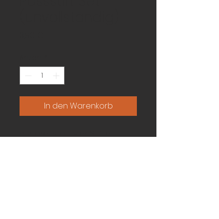
Passstift Set
(unvollständig)
Preis
3,90 €
Anzahl
*
In den Warenkorb
nur drei statt vier Stifte 
vorhanden
IMPRESSUM
DATENSCHUTZ