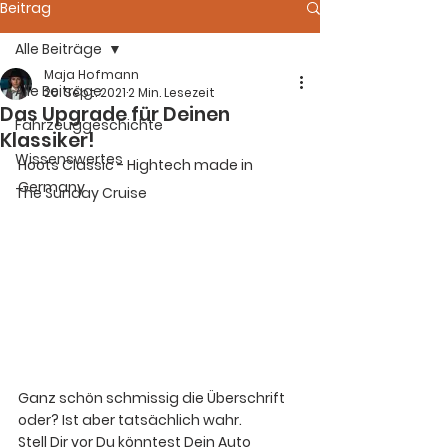
Beitrag
Alle Beiträge
Maja Hofmann
Alle Beiträge
20. Sept. 2021
2 Min. Lesezeit
Das Upgrade für Deinen
Fahrzeuggeschichte
Klassiker!
Wissenswertes
Hoots Classic - Hightech made in 
Germany
The Sunday Cruise
Ganz schön schmissig die Überschrift 
oder? Ist aber tatsächlich wahr.
Stell Dir vor Du könntest Dein Auto 