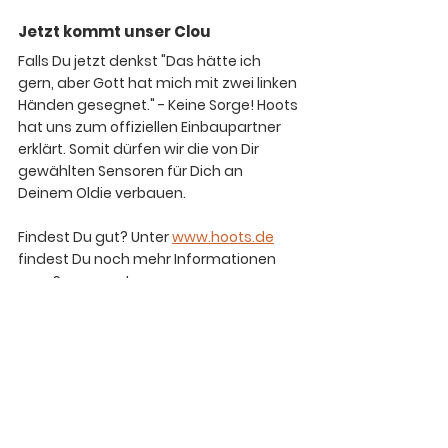
Jetzt kommt unser Clou
Falls Du jetzt denkst "Das hätte ich 
gern, aber Gott hat mich mit zwei linken 
Händen gesegnet." - Keine Sorge! Hoots 
hat uns zum 
offiziellen Einbaupartner
erklärt. Somit dürfen wir die von Dir 
gewählten Sensoren für Dich an 
Deinem Oldie verbauen.
Findest Du gut? Unter 
www.hoots.de
findest Du noch mehr Informationen 
zum Sensorsystem.
Die Sensorpakete beginnen in der 
Bluetooth Variante bei 999€.
Falls Du Lust hast die App mal kostenlos 
auszuprobieren, geht's hier lang: 
https://hoots-app.de